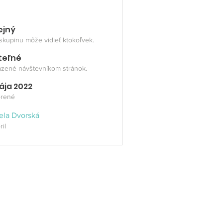
ejný
skupinu môže vidieť ktokoľvek.
iteľné
zené návštevníkom stránok.
ája 2022
orené
ela Dvorská
ril