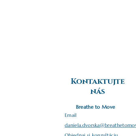
Kontaktujte
nás
Breathe to Move
Email
daniela.dvorska@breathetomo
Objednaj si konzultáciu