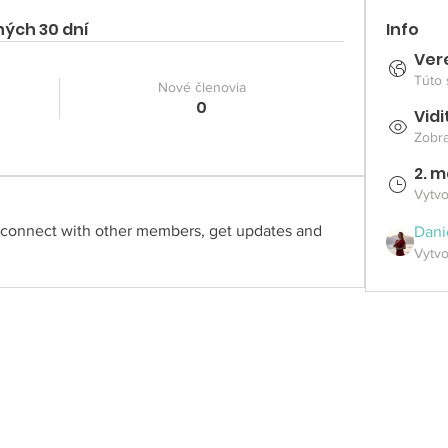
ných 30 dní
Info
Ver
Túto 
Nové členovia
0
Vid
Zobra
2. m
Vytv
connect with other members, get updates and 
Dani
Vytvo