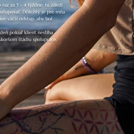
az za 3 - 4 týždne, tu záleží
ostupovať. Dôležitý je pre mňa
e väčší odstup, aby bol
eň pokiaľ klient nestíha
skoršom štádiu spolupráce.