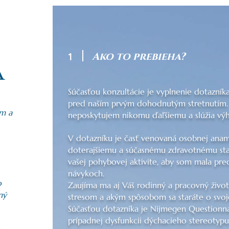
1
Ako to prebieha?
a
Súčasťou konzultácie je vyplnenie dotazní
pred naším prvým dohodnutým stretnutím.
ím a
neposkytujem nikomu ďaľšiemu a slúžia výh
V dotazníku je časť venovaná osobnej ana
doterajšiemu a súčasnému zdravotnému stav
vašej pohybovej aktivite, aby som mala pr
návykoch.
o
Zaujíma ma aj Váš rodinný a pracovný život,
ný
stresom a akým spôsobom sa staráte o svoj
Súčasťou dotazníka je Nijmegen Questionnai
prípadnej dysfunkcii dýchacieho stereotyp