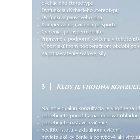
dýchacieho stereotypu
Dysfunkcia dýchacieho stereotypu
Dysfunkcia panvového dna
Kompenzačné cvičenia pri športe
Cvičenia pri hypermobilite
Prípravné a podporné cvičenia v tehotenst
V post akútnom pooperačnom období po o
na prinavrátenie svalovej sily
3
Kedy je vhodná konzult
Na individuálnu konzultácia je vhodné sa o
potrebujete poradiť a nasmerovať ohľadne
potrebujete nastaviť cvičenie,
necítite istotu v aktuálnom cvičení,
neviete aké cvičenie a pohybové aktivity s