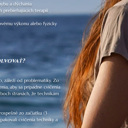
hybu a dýchania
 prebiehajúcich terapií
ovému výkonu alebo fyzicky
olvovať?
, záleží od problematiky. Zo
nia, aby sa prípadne cvičenia
 oboch stranách, že technikám
rospešné zo začiatku (3
pakovali cvičenia techniky a