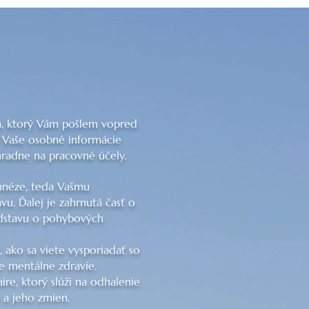
ka, ktorý Vám pošlem vopred
 Vaše osobné informácie
radne na pracovné účely.
mnéze, teda Vašmu
u. Ďalej je zahrnutá časť o
edstavu o pohybových
 ako sa viete vysporiadať so
e mentálne zdravie.
re, ktorý slúži na odhalenie
u a jeho zmien.