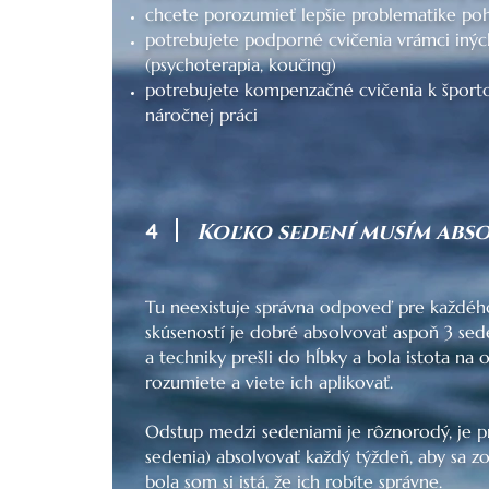
chcete porozumieť lepšie problematike po
potrebujete podporné cvičenia vrámci iných
(psychoterapia, koučing)
potrebujete kompenzačné cvičenia k šport
náročnej práci
4
Koľko sedení musím abs
Tu neexistuje správna odpoveď pre každého
skúseností je dobré absolvovať aspoň 3 sede
a techniky prešli do hĺbky a bola istota na
rozumiete a viete ich aplikovať.
Odstup medzi sedeniami je rôznorodý, je p
sedenia) absolvovať každý týždeň, aby sa zo
bola som si istá, že ich robíte správne.