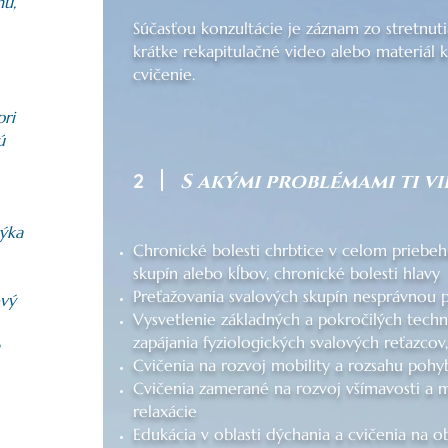
mu,
Súčasťou konzultácie je záznam zo stretnuti
krátke rekapitulačné video alebo materiál
cvičenie.
ri
ú
2
S akými problémami ti v
ýka
Chronické bolesti chrbtice v celom priebeh
skupín alebo kĺbov, chronické bolesti hlavy
Preťažovania svalových skupín nesprávnou 
ový
Vysvetlenie základných a pokročilých techn
zapájania fyziologických svalových reťazcov
Cvičenia na rozvoj mobility a rozsahu pohy
Cvičenia zamerané na rozvoj všímavosti a m
relaxácie
Edukácia v oblasti dýchania a cvičenia na