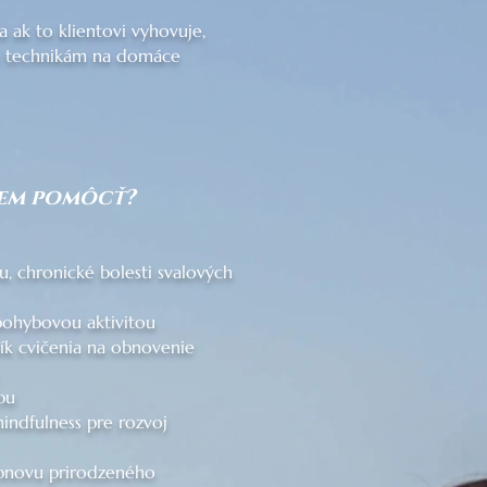
a ak to klientovi vyhovuje,
 k technikám na domáce
iem pomôcť?
u, chronické bolesti svalových
pohybovou aktivitou
ík cvičenia na obnovenie
,
bu
indfulness pre rozvoj
 obnovu prirodzeného