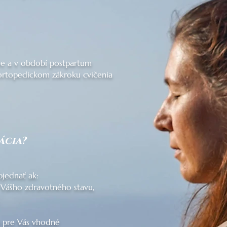
ve a v období postpartum
rtopedickom zákroku cvičenia
ácia?
bjednať ak:
 Vášho zdravotného stavu,
ú pre Vás vhodné