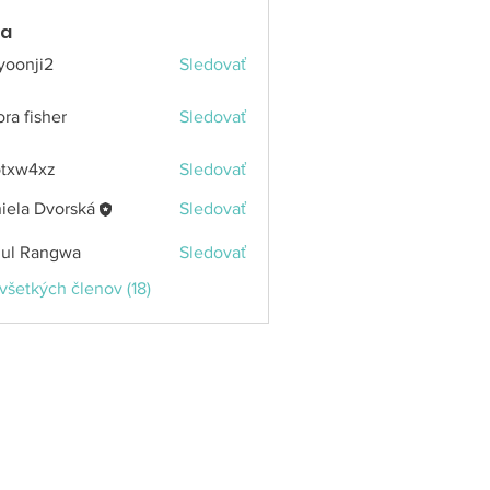
ia
yoonji2
Sledovať
ji2
ora fisher
Sledovať
otxw4xz
Sledovať
4xz
iela Dvorská
Sledovať
ul Rangwa
Sledovať
 všetkých členov (18)