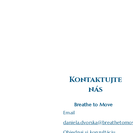
Kontaktujte
nás
Breathe to Move
Email
daniela.dvorska@breathetomo
Objednaj si konzultáciu