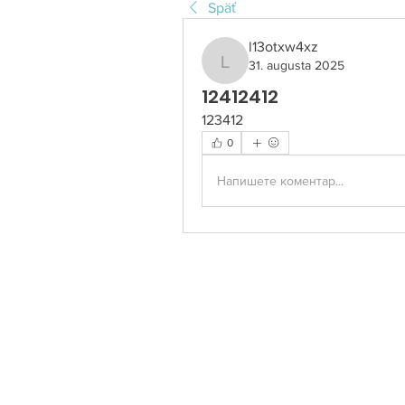
Späť
l13otxw4xz
31. augusta 2025
l13otxw4xz
12412412
123412
0
Напишете коментар...