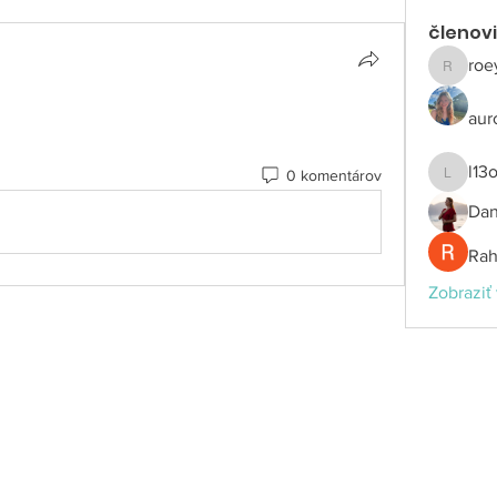
členov
roe
roeyoon
aur
l13
0 komentárov
l13otxw
Dan
Rah
Zobraziť