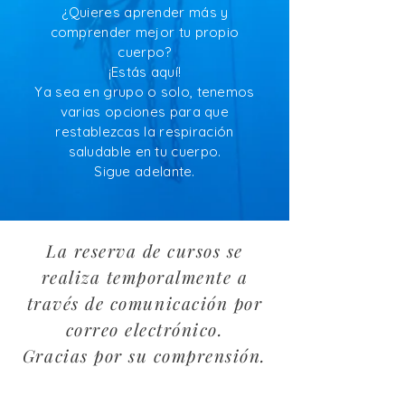
¿Quieres aprender más y
comprender mejor tu propio
cuerpo?
¡Estás aquí!
Ya sea en grupo o solo, tenemos
varias opciones para que
restablezcas la respiración
saludable en tu cuerpo.
Sigue adelante.
La reserva de cursos se
realiza temporalmente a
través de comunicación por
correo electrónico.
Gracias por su comprensión.