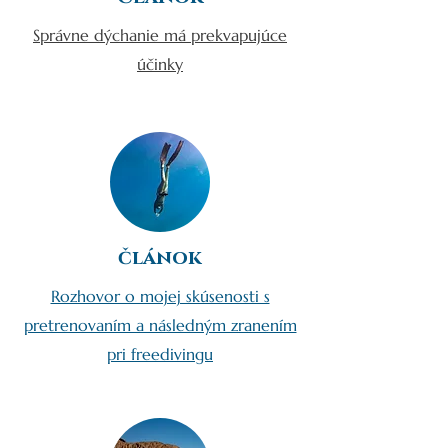
Správne dýchanie má prekvapujúce
účinky
článok
Rozhovor o mojej skúsenosti s
pretrenovaním a následným zranením
pri freedivingu