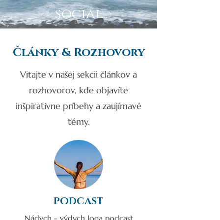
social
Články & Rozhovory
Vitajte v našej sekcii článkov a
rozhovorov, kde objavíte
inšpiratívne príbehy a zaujímavé
témy.
PODCAST
Nádych - výdych Joga podcast